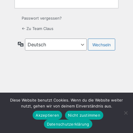
Passwort vergessen?
← Zu Team Claus
Sprache
Diese Website benutzt Cookies. Wenn du die Website weiter
×
nutzt, gehen wir von deinem Einverständnis aus.
Deine IP-Adresse und Browser-Informationen werden
möglicherweise durch Sicherheits-Plugins dieser Website
Akzeptieren
Nicht zustimmen
verarbeitet. Wenn du fortfährst, erklärst du dich damit
Datenschutzerklärung
einverstanden und gibst dazu dein Einverständnis.