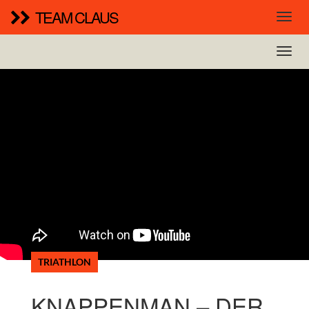
TEAM CLAUS
TRIATHLON
KNAPPENMAN – DER