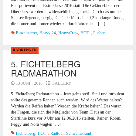
Radsportevent der Extraklasse 2016 statt. Die Geländebiker der
Oberklasse werden unwiderstehlich angelockt. Durch das um den
Stausee liegende, bergige Gelände führt eine 9,2 km lange Runde,
die immer und immer wieder zu durchfahren ist – […]
Einzelstarter
,
Heavy 24
,
HeavyCrew
,
HOT!
,
Pusher
RADRENNEN
5. FICHTELBERG
RADMARATHON
13 JUNI , 2016
GALLERY
5. Fichtelberg Radmarathon – Jetzt gehts steil! Steil und turbulent
sollte das gesamte Rennen auch werden. Wird das Wetter halten?
Werden die Reifen halten? Werden die Kräfte halten? Das waren
die Fragen, die sich die Mitglieder von Team Claus an der
Startlinie kurz vor 9 Uhr am 12.06.2016 stellten. Rainer, Robin,
Peggy und Nora wagten […]
Fichtelberg
,
HOT!
,
Radtour
,
Schweinehund