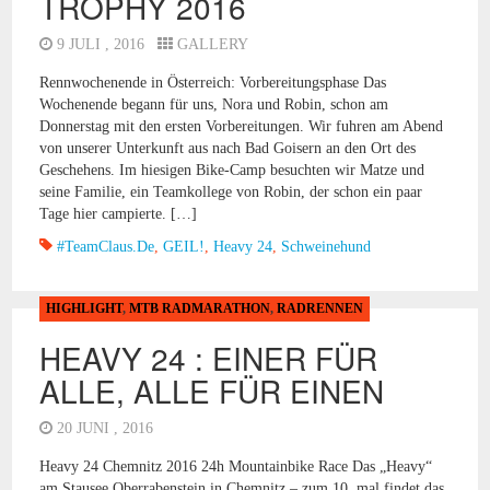
TROPHY 2016
9 JULI , 2016
GALLERY
Rennwochenende in Österreich: Vorbereitungsphase Das
Wochenende begann für uns, Nora und Robin, schon am
Donnerstag mit den ersten Vorbereitungen. Wir fuhren am Abend
von unserer Unterkunft aus nach Bad Goisern an den Ort des
Geschehens. Im hiesigen Bike-Camp besuchten wir Matze und
seine Familie, ein Teamkollege von Robin, der schon ein paar
Tage hier campierte. […]
#TeamClaus.de
,
GEIL!
,
Heavy 24
,
Schweinehund
HIGHLIGHT
,
MTB RADMARATHON
,
RADRENNEN
HEAVY 24 : EINER FÜR
ALLE, ALLE FÜR EINEN
20 JUNI , 2016
Heavy 24 Chemnitz 2016 24h Mountainbike Race Das „Heavy“
am Stausee Oberrabenstein in Chemnitz – zum 10. mal findet das