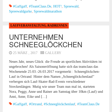
#gaffgaff
,
#TeamClaus.de
,
HOT!
,
Spreewald
,
Spreewaldgurke
,
Spreewaldmarathon
LAUFVERANSTALTUNG
,
RADRENNEN
UNTERNEHMEN
SCHNEEGLÖCKCHEN
25 MÄRZ , 2017
GALLERY
Neues Jahr, neues Glück: die Freude an sportlichen Aktivitäten ist
ungebrochen! Als Saisoneröffnung hatte sich das teamclaus das
Wochenende 25.03.-26.03.2017 vorgemerkt : Schneeglöckchen-
Lauf in Ortrand. Hinter dem Namen „Schneeglöckchenlauf“
verbergen sich Lauf-Skater-Rad-Events verschiedener
Streckenlängen. Mutig wie unser Team nun mal ist, starteten
Nora, Peggy, Anne und Rainer am Samstag über 10km (Lauf) und
Anni, Anne, Eike und […]
#gaffgaff
,
#Ortrand
,
#Schneeglöckchenlauf
,
#TeamClaus.de