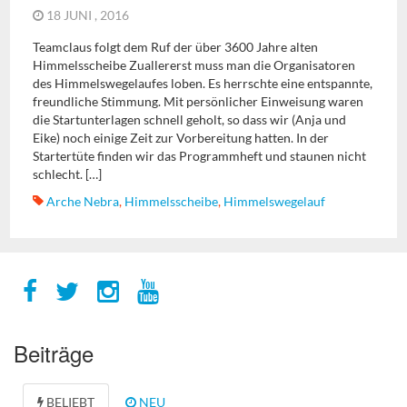
18 JUNI , 2016
Teamclaus folgt dem Ruf der über 3600 Jahre alten
Himmelsscheibe Zuallererst muss man die Organisatoren
des Himmelswegelaufes loben. Es herrschte eine entspannte,
freundliche Stimmung. Mit persönlicher Einweisung waren
die Startunterlagen schnell geholt, so dass wir (Anja und
Eike) noch einige Zeit zur Vorbereitung hatten. In der
Startertüte finden wir das Programmheft und staunen nicht
schlecht. […]
Arche Nebra
,
Himmelsscheibe
,
Himmelswegelauf
Beiträge
BELIEBT
NEU