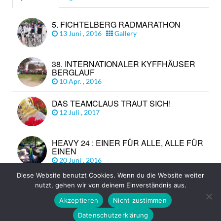
5. FICHTELBERG RADMARATHON
13 Juni , 2016
Gallery
38. INTERNATIONALER KYFFHÄUSER
BERGLAUF
10 Apr. , 2016
DAS TEAMCLAUS TRAUT SICH!
12 Juli , 2017
HEAVY 24 : EINER FÜR ALLE, ALLE FÜR
EINEN
20 Juni , 2016
Diese Website benutzt Cookies. Wenn du die Website weiter
nutzt, gehen wir von deinem Einverständnis aus.
© Copyright 2026
TEAM CLAUS
TOP
Akzeptieren
Nicht zustimmen
Datenschutzerklärung