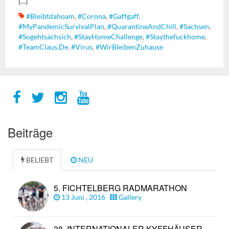
[…]
#Bleibtdahoam
,
#corona
,
#gaffgaff
,
#MyPandemicSurvivalPlan
,
#QuarantineAndChill
,
#sachsen
,
#sogehtsächsich
,
#StayHomeChallenge
,
#staythefuckhome
,
#TeamClaus.de
,
#virus
,
#WirBleibenZuhause
Beiträge
BELIEBT
NEU
5. FICHTELBERG RADMARATHON
13 Juni , 2016
Gallery
38. INTERNATIONALER KYFFHÄUSER