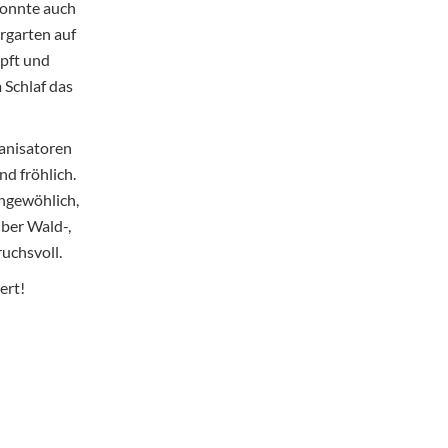
konnte auch
rgarten auf
pft und
 Schlaf das
ganisatoren
nd fröhlich.
ungewöhlich,
über Wald-,
uchsvoll.
ert!