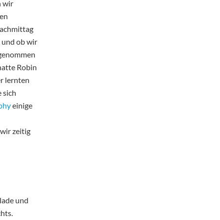
 wir
den
Nachmittag
 und ob wir
eilgenommen
hatte Robin
r lernten
 sich
phy
einige
wir zeitig
elade und
hts.