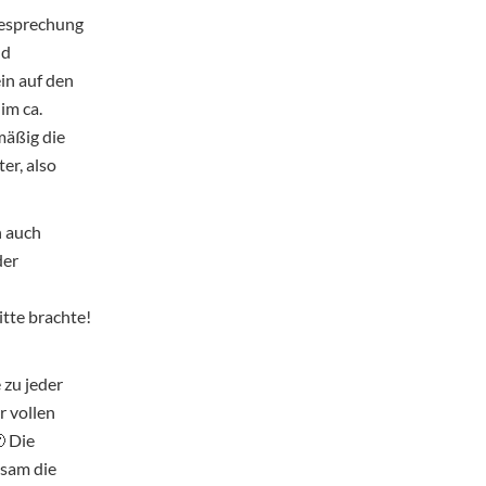
besprechung
nd
in auf den
im ca.
mäßig die
er, also
n auch
der
tte brachte!
 zu jeder
r vollen
 Die
gsam die