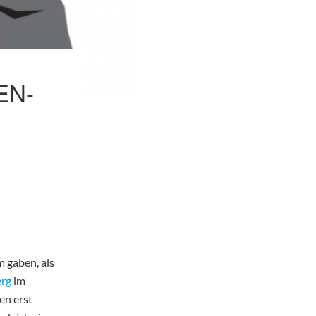
EN-
 gaben, als
erg
im
en erst