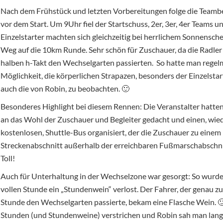
Nach dem Frühstück und letzten Vorbereitungen folge die Team
vor dem Start. Um 9Uhr fiel der Startschuss, 2er, 3er, 4er Teams u
Einzelstarter machten sich gleichzeitig bei herrlichem Sonnensche
Weg auf die 10km Runde. Sehr schön für Zuschauer, da die Radler 
halben h-Takt den Wechselgarten passierten. So hatte man regel
Möglichkeit, die körperlichen Strapazen, besonders der Einzelstart
auch die von Robin, zu beobachten. 🙂
Besonderes Highlight bei diesem Rennen: Die Veranstalter hatte
an das Wohl der Zuschauer und Begleiter gedacht und einen, wie
kostenlosen, Shuttle-Bus organisiert, der die Zuschauer zu einem
Streckenabschnitt außerhalb der erreichbaren Fußmarschabschni
Toll!
Auch für Unterhaltung in der Wechselzone war gesorgt: So wurde
vollen Stunde ein „Stundenwein“ verlost. Der Fahrer, der genau zu
Stunde den Wechselgarten passierte, bekam eine Flasche Wein. 
Stunden (und Stundenweine) verstrichen und Robin sah man lan