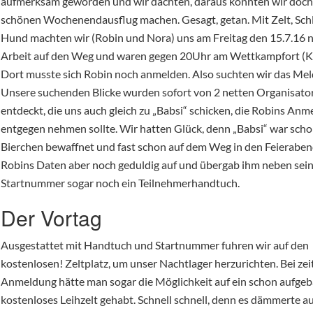
aufmerksam geworden und wir dachten, daraus könnten wir doch 
schönen Wochenendausflug machen. Gesagt, getan. Mit Zelt, Sch
Hund machten wir (Robin und Nora) uns am Freitag den 15.7.16 
Arbeit auf den Weg und waren gegen 20Uhr am Wettkampfort (K
Dort musste sich Robin noch anmelden. Also suchten wir das Me
Unsere suchenden Blicke wurden sofort von 2 netten Organisato
entdeckt, die uns auch gleich zu „Babsi“ schicken, die Robins An
entgegen nehmen sollte. Wir hatten Glück, denn „Babsi“ war sch
Bierchen bewaffnet und fast schon auf dem Weg in den Feieraben
Robins Daten aber noch geduldig auf und übergab ihm neben sei
Startnummer sogar noch ein Teilnehmerhandtuch.
Der Vortag
Ausgestattet mit Handtuch und Startnummer fuhren wir auf den
kostenlosen! Zeltplatz, um unser Nachtlager herzurichten. Bei zei
Anmeldung hätte man sogar die Möglichkeit auf ein schon aufgeb
kostenloses Leihzelt gehabt. Schnell schnell, denn es dämmerte a