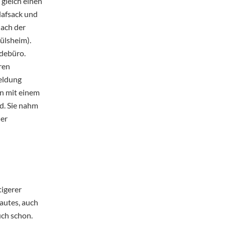
gleich einen
lafsack und
nach der
ülsheim).
ldebüro.
ren
meldung
on mit einem
d. Sie nahm
ner
tigerer
autes, auch
uch schon.