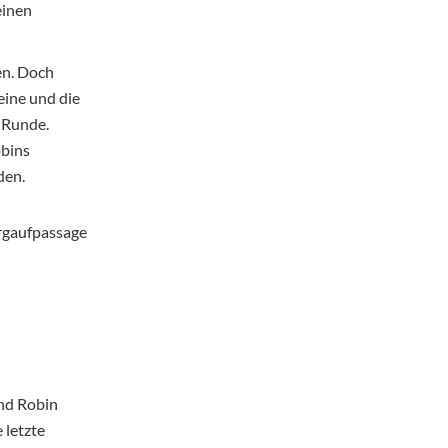
einen
en. Doch
eine und die
 Runde.
obins
den.
rgaufpassage
nd Robin
 letzte