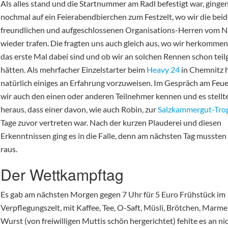
Als alles stand und die Startnummer am Radl befestigt war, gingen
nochmal auf ein Feierabendbierchen zum Festzelt, wo wir die bei
freundlichen und aufgeschlossenen Organisations-Herren vom 
wieder trafen. Die fragten uns auch gleich aus, wo wir herkommen
das erste Mal dabei sind und ob wir an solchen Rennen schon t
hätten. Als mehrfacher Einzelstarter beim
Heavy 24
in Chemnitz 
natürlich einiges an Erfahrung vorzuweisen. Im Gespräch am Feue
wir auch den einen oder anderen Teilnehmer kennen und es stellte
heraus, dass einer davon, wie auch Robin, zur
Salzkammergut-Tro
Tage zuvor vertreten war. Nach der kurzen Plauderei und diesen
Erkenntnissen ging es in die Falle, denn am nächsten Tag mussten 
raus.
Der Wettkampftag
Es gab am nächsten Morgen gegen 7 Uhr für 5 Euro Frühstück im
Verpflegungszelt, mit Kaffee, Tee, O-Saft, Müsli, Brötchen, Marm
Wurst (von freiwilligen Muttis schön hergerichtet) fehlte es an nic