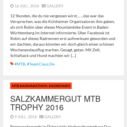
16 JULI , 2016
GALLERY
12 Stunden, die du nie vergessen wirst… …das war das
Versprechen, was die Külsheimer Organisatoren ihm gaben,
als sich Robin über dieses Mountainbike-Event in Baden-
Württemberg im Internet informierte. Über Facebook ist
Robin auf dieses Radrennen erst aufmerksam geworden und
wir dachten, daraus könnten wir doch gleich einen schönen
Wochenendausflug machen. Gesagt, getan. Mit Zelt,
Schlafsack und Hund machten wir […]
#MTB
,
#TeamClaus.de
MTB RADMARATHON
,
RADRENNEN
SALZKAMMERGUT MTB
TROPHY 2016
9 JULI , 2016
GALLERY
Rennwochenende in Österreich: Vorbereitungsphase Das