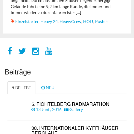
angelockt. Durch das um den Stausee liegende, bergige
Gelände führt eine 9,2 km lange Runde, die immer und
immer wieder zu durchfahren ist – […]
Einzelstarter
,
Heavy 24
,
HeavyCrew
,
HOT!
,
Pusher
Beiträge
BELIEBT
NEU
5. FICHTELBERG RADMARATHON
13 Juni , 2016
Gallery
38. INTERNATIONALER KYFFHÄUSER
BERGLAUF