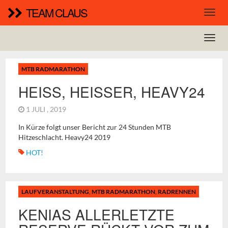
TEAM CLAUS
MTB RADMARATHON
HEISS, HEISSER, HEAVY24
1 JULI , 2019
In Kürze folgt unser Bericht zur 24 Stunden MTB
Hitzeschlacht. Heavy24 2019
HOT!
LAUFVERANSTALTUNG
,
MTB RADMARATHON
,
RADRENNEN
KENIAS ALLERLETZTE