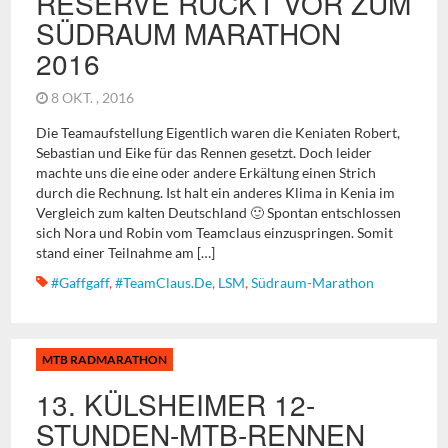
RESERVE RÜCKT VOR ZUM
SÜDRAUM MARATHON
2016
8 OKT. , 2016
Die Teamaufstellung Eigentlich waren die Keniaten Robert,
Sebastian und Eike für das Rennen gesetzt. Doch leider
machte uns die eine oder andere Erkältung einen Strich
durch die Rechnung. Ist halt ein anderes Klima in Kenia im
Vergleich zum kalten Deutschland 🙂 Spontan entschlossen
sich Nora und Robin vom Teamclaus einzuspringen. Somit
stand einer Teilnahme am […]
#gaffgaff
,
#TeamClaus.de
,
LSM
,
Südraum-Marathon
MTB RADMARATHON
13. KÜLSHEIMER 12-
STUNDEN-MTB-RENNEN