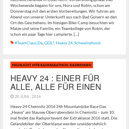
Wochenende begann für uns, Nora und Robin, schon am
Donnerstag mit den ersten Vorbereitungen. Wir fuhren am
Abend von unserer Unterkunft aus nach Bad Goisern an den
Ort des Geschehens. Im hiesigen Bike-Camp besuchten wir
Matze und seine Familie, ein Teamkollege von Robin, der
schon ein paar Tage hier campierte. […]
#TeamClaus.de
,
GEIL!
,
Heavy 24
,
Schweinehund
HIGHLIGHT
,
MTB RADMARATHON
,
RADRENNEN
HEAVY 24 : EINER FÜR
ALLE, ALLE FÜR EINEN
20 JUNI , 2016
Heavy 24 Chemnitz 2016 24h Mountainbike Race Das
„Heavy“ am Stausee Oberrabenstein in Chemnitz – zum 10.
mal findet das Radsportevent der Extraklasse 2016 statt. Die
Geländebiker der Oberklasse werden unwiderstehlich