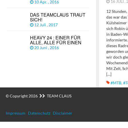
16 JULI ,
10 Apr. , 2016
12 Stunden, 
DAS TEAMCLAUS TRAUT
das war das
SICH!
Külsheimer 
12 Juli , 2017
sich Robin 
in Baden-Wü
HEAVY 24 : EINER FÜR
informierte.
ALLE, ALLE FÜR EINEN
dieses Radr
20 Juni , 2016
geworden un
wir doch gl
Wochenendau
Mit Zelt, S
[…]
#MTB
,
#T
© Copyright 2026
TEAM CLAUS
Impressum
Datenschutz
Disclaimer