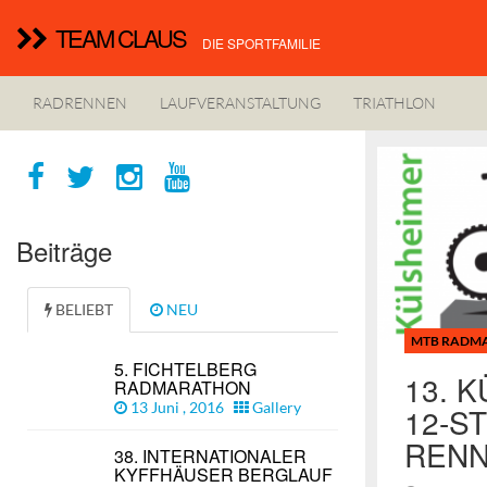
TEAM CLAUS
DIE SPORTFAMILIE
RADRENNEN
LAUFVERANSTALTUNG
TRIATHLON
Beiträge
BELIEBT
NEU
MTB RADM
5. FICHTELBERG
13. 
RADMARATHON
13 Juni , 2016
Gallery
12-S
REN
38. INTERNATIONALER
KYFFHÄUSER BERGLAUF