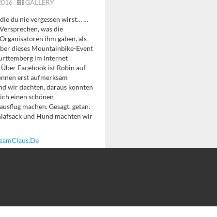
 2016
GALLERY
die du nie vergessen wirst… …
 Versprechen, was die
Organisatoren ihm gaben, als
über dieses Mountainbike-Event
rttemberg im Internet
 Über Facebook ist Robin auf
ennen erst aufmerksam
d wir dachten, daraus könnten
eich einen schönen
sflug machen. Gesagt, getan.
chlafsack und Hund machten wir
eamClaus.de