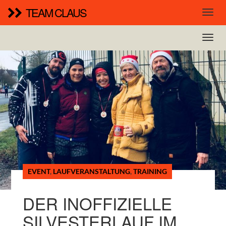
TEAM CLAUS
EVENT
,
LAUFVERANSTALTUNG
,
TRAINING
DER INOFFIZIELLE
SILVESTERLAUF IM