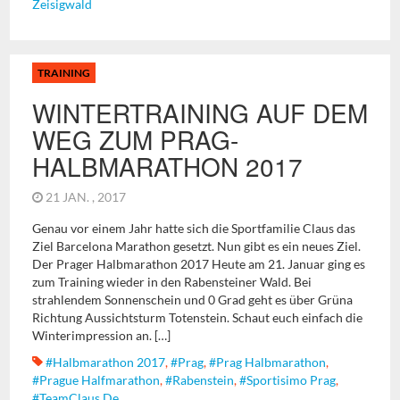
Zeisigwald
TRAINING
WINTERTRAINING AUF DEM
WEG ZUM PRAG-
HALBMARATHON 2017
21 JAN. , 2017
Genau vor einem Jahr hatte sich die Sportfamilie Claus das
Ziel Barcelona Marathon gesetzt. Nun gibt es ein neues Ziel.
Der Prager Halbmarathon 2017 Heute am 21. Januar ging es
zum Training wieder in den Rabensteiner Wald. Bei
strahlendem Sonnenschein und 0 Grad geht es über Grüna
Richtung Aussichtsturm Totenstein. Schaut euch einfach die
Winterimpression an. […]
#Halbmarathon 2017
,
#Prag
,
#Prag Halbmarathon
,
#Prague Halfmarathon
,
#Rabenstein
,
#Sportisimo Prag
,
#TeamClaus.de