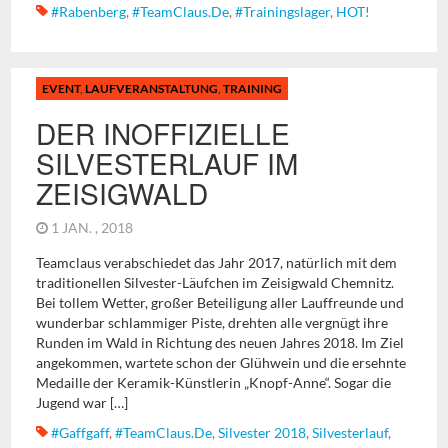
#Rabenberg
,
#TeamClaus.de
,
#Trainingslager
,
HOT!
EVENT
,
LAUFVERANSTALTUNG
,
TRAINING
DER INOFFIZIELLE
SILVESTERLAUF IM
ZEISIGWALD
1 JAN. , 2018
Teamclaus verabschiedet das Jahr 2017, natürlich mit dem
traditionellen Silvester-Läufchen im Zeisigwald Chemnitz.
Bei tollem Wetter, großer Beteiligung aller Lauffreunde und
wunderbar schlammiger Piste, drehten alle vergnügt ihre
Runden im Wald in Richtung des neuen Jahres 2018. Im Ziel
angekommen, wartete schon der Glühwein und die ersehnte
Medaille der Keramik-Künstlerin „Knopf-Anne“. Sogar die
Jugend war […]
#gaffgaff
,
#TeamClaus.de
,
Silvester 2018
,
Silvesterlauf
,