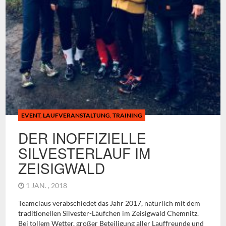
EVENT
,
LAUFVERANSTALTUNG
,
TRAINING
DER INOFFIZIELLE
SILVESTERLAUF IM
ZEISIGWALD
1 JAN. , 2018
Teamclaus verabschiedet das Jahr 2017, natürlich mit dem
traditionellen Silvester-Läufchen im Zeisigwald Chemnitz.
Bei tollem Wetter, großer Beteiligung aller Lauffreunde und