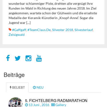
wunderbar schlammiger Piste, drehten alle vergnügt ihre
Runden im Wald in Richtung des neuen Jahres 2018. Im Ziel
angekommen, wartete schon der Glühwein und die ersehnte
Medaille der Keramik-Künstlerin „Knopf-Anne“. Sogar die
Jugend war […]
#gaffgaff
,
#TeamClaus.de
,
Silvester 2018
,
Silvesterlauf
,
Zeisigwald
Beiträge
BELIEBT
NEU
5. FICHTELBERG RADMARATHON
13 Juni , 2016
Gallery