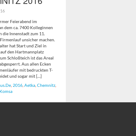
NITZ 2016
2016
warmer Feierabend im
an dem ca. 7400 Kolleginnen
n die Innenstadt zum 11.
Firmenlauf unsicher machen.
lter hat Start und Ziel in
 auf den Hartmannplatz
 zum Schloßteich ist das Areal
abgesperrt. Aus allen Ecken
menläufer mit bedruckten T-
leidet und sogar mit […]
us.de
,
2016
,
Aetka
,
Chemnitz
,
Komsa