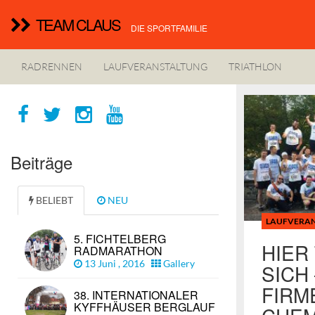
TEAM CLAUS
DIE SPORTFAMILIE
RADRENNEN
LAUFVERANSTALTUNG
TRIATHLON
Beiträge
BELIEBT
NEU
LAUFVERA
5. FICHTELBERG
HIER
RADMARATHON
13 Juni , 2016
Gallery
SICH 
FIRM
38. INTERNATIONALER
KYFFHÄUSER BERGLAUF