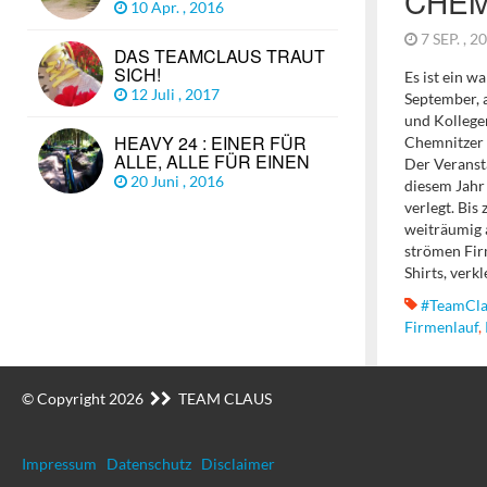
CHEM
10 Apr. , 2016
7 SEP. , 
DAS TEAMCLAUS TRAUT
SICH!
Es ist ein 
12 Juli , 2017
September, 
und Kollege
HEAVY 24 : EINER FÜR
Chemnitzer 
ALLE, ALLE FÜR EINEN
Der Veransta
20 Juni , 2016
diesem Jahr
verlegt. Bis
weiträumig 
strömen Fir
Shirts, verk
#TeamCla
Firmenlauf
,
© Copyright 2026
TEAM CLAUS
Impressum
Datenschutz
Disclaimer