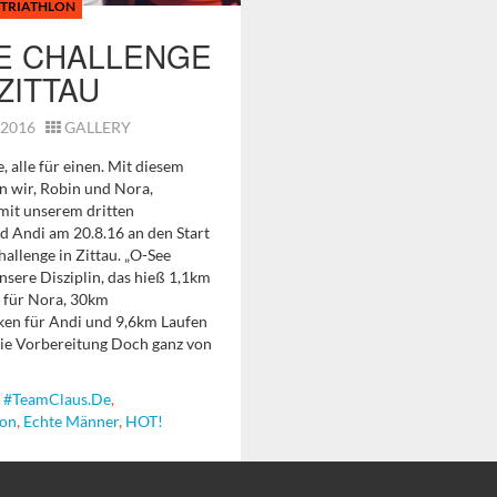
TRIATHLON
E CHALLENGE
ZITTAU
, 2016
GALLERY
e, alle für einen. Mit diesem
n wir, Robin und Nora,
it unserem dritten
d Andi am 20.8.16 an den Start
allenge in Zittau. „O-See
sere Disziplin, das hieß 1,1km
für Nora, 30km
en für Andi und 9,6km Laufen
Die Vorbereitung Doch ganz von
,
#TeamClaus.de
,
lon
,
Echte Männer
,
HOT!