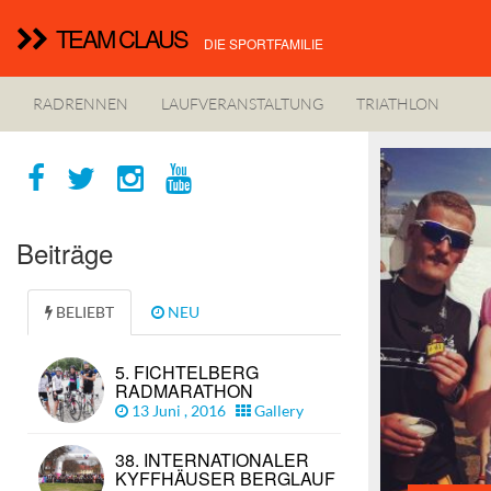
TEAM CLAUS
DIE SPORTFAMILIE
RADRENNEN
LAUFVERANSTALTUNG
TRIATHLON
Beiträge
BELIEBT
NEU
5. FICHTELBERG
RADMARATHON
13 Juni , 2016
Gallery
38. INTERNATIONALER
KYFFHÄUSER BERGLAUF