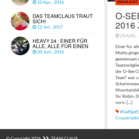
10 Apr. , 2016
HIGHLIGHT
,
O-SE
DAS TEAMCLAUS TRAUT
SICH!
2016 
12 Juli , 2017
23 AUG. 
HEAVY 24 : EINER FÜR
ALLE, ALLE FÜR EINEN
Einer für all
20 Juni , 2016
Motto ginge
gemeinsam m
Teammitglie
der O-See Ch
Team“ war un
Schwimmen 
Mountainbik
für Robin. 
vorn: […]
#gaffgaff
Crosstriath
© Copyright 2026
TEAM CLAUS