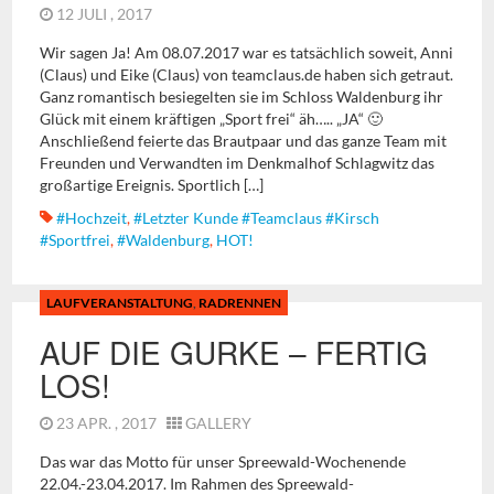
12 JULI , 2017
Wir sagen Ja! Am 08.07.2017 war es tatsächlich soweit, Anni
(Claus) und Eike (Claus) von teamclaus.de haben sich getraut.
Ganz romantisch besiegelten sie im Schloss Waldenburg ihr
Glück mit einem kräftigen „Sport frei“ äh….. „JA“ 🙂
Anschließend feierte das Brautpaar und das ganze Team mit
Freunden und Verwandten im Denkmalhof Schlagwitz das
großartige Ereignis. Sportlich […]
#Hochzeit
,
#letzter Kunde #teamclaus #kirsch
#sportfrei
,
#Waldenburg
,
HOT!
LAUFVERANSTALTUNG
,
RADRENNEN
AUF DIE GURKE – FERTIG
LOS!
23 APR. , 2017
GALLERY
Das war das Motto für unser Spreewald-Wochenende
22.04.-23.04.2017. Im Rahmen des Spreewald-