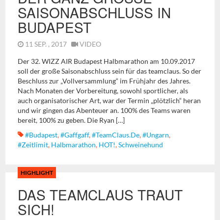
AISONABSCHLUSS IN B
UDAPEST
11 SEP. , 2017
VIDEO
Der 32. WIZZ AIR Budapest Halbmarathon am 10.09.2017
soll der große Saisonabschluss sein für das teamclaus. So der
Beschluss zur „Vollversammlung“ im Frühjahr des Jahres.
Nach Monaten der Vorbereitung, sowohl sportlicher, als
auch organisatorischer Art, war der Termin „plötzlich“ heran
und wir gingen das Abenteuer an. 100% des Teams waren
bereit, 100% zu geben. Die Ryan […]
#Budapest
,
#gaffgaff
,
#TeamClaus.de
,
#Ungarn
,
#Zeitlimit
,
Halbmarathon
,
HOT!
,
Schweinehund
HIGHLIGHT
DAS TEAMCLAUS TRAUT
SICH!