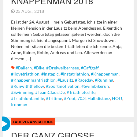
KNAPPENMAN 2018
25 AUG. , 2018
Es ist der 24. August – mein Geburtstag. Ich sitze in einer
kleinen Pension in der Lausitz beim Abendessen. Eigentlich
sollte mein Geburtstag gelassen gefeiert werden, doch die
Stimmung ist leicht angespannt. Morgen ist Showdown!
Neben mir sitzen die besten Triathleten die ich kenne. Anja,
Anne, Rainer, Robin, Andreas und Leo. Alle werden an
diesem […]
#ballern
,
#bike
,
#dreiweibernsee
,
#gaffgaff
,
#ilovetriathlon
,
#instapic
,
#instatriathlon
,
#Knappenman
,
#knappenmantriathlon
,
#Lausitz
,
#raceday
,
#running
,
#runwiththeflow
,
#sportmotivation
,
#swimbikerun
,
#swimming
,
#TeamClaus.de
,
#triathleteslife
,
#triathlonfamilie
,
#tritime
,
#zoot
,
70.3
,
Halbdistanz
,
HOT!
,
Ironman
LAUFVERANSTALTUNG
DER GANZ GROSSE S