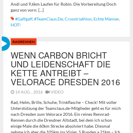
Andi und 9,6km Laufen für Robin. Die Vorbereitung Doch
ganz von vorn: […]
#gaffgaff
,
#TeamClaus.de
,
Crosstriathlon
,
Echte Männer
,
HOT!
RADRENNEN
WENN CARBON BRICHT
UND LEIDENSCHAFT DIE
KETTE ANTREIBT –
VELORACE DRESDEN 2016
14 AUG. , 2016
VIDEO
Rad, Helm, Brille, Schuhe, Trinkflasche – Check! Mit voller
Unterstützung der Teamclaus.de-Mitglieder geht es für mich
nach Dresden zum Velorace 2016. Ein reines Rennrad-
Rennen durch die Dresdner Altstadt, bei dem ich schon
einige Male die 60km Strecke absolviert habe. Diesmal
nehme ich aber die 105km ins Visier. 5 Runden a 21km – Ich