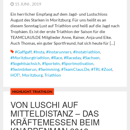
15 JUNI , 2019
Ein herrlicher Empfang auf dem Jagd- und Lustschloss
August des Starken in Moritzburg. Für uns heißt es an
diesem Sonntag Lust auf Triathlon und heiß auf die Jagd nach
Trophäen. Es ist der erste Triathlon der Saison für die
TEAMCLAUS.DE Mitglieder Anne, Rainer, Anja und Eike.
Auch Thomas, ein guter Sportfreund, hat sich heute für […]
#gaffgaff
,
#insta
,
#instarunners
,
#instatriathlon
,
#moritzburgtriathlon
,
#race
,
#raceday
,
#sachsen
,
#sogehtsächsich
,
#sporteln
,
#sportmotivation
,
#swimbikerun
,
#swimming
,
#TeamClaus.de
,
#TRI
,
#zoot
,
HOT!
,
Moritzburg
,
Triathlon
HIGHLIGHT
,
TRIATHLON
VON LUSCHI AUF
MITTELDISTANZ – DAS
KRÄFTEMESSEN BEIM