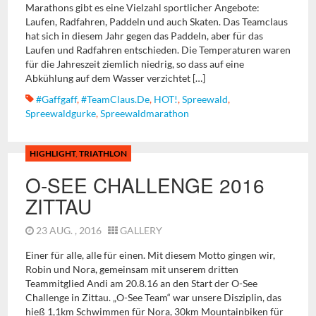
Marathons gibt es eine Vielzahl sportlicher Angebote:
Laufen, Radfahren, Paddeln und auch Skaten. Das Teamclaus
hat sich in diesem Jahr gegen das Paddeln, aber für das
Laufen und Radfahren entschieden. Die Temperaturen waren
für die Jahreszeit ziemlich niedrig, so dass auf eine
Abkühlung auf dem Wasser verzichtet […]
#gaffgaff
,
#TeamClaus.de
,
HOT!
,
Spreewald
,
Spreewaldgurke
,
Spreewaldmarathon
HIGHLIGHT
,
TRIATHLON
O-SEE CHALLENGE 2016
ZITTAU
23 AUG. , 2016
GALLERY
Einer für alle, alle für einen. Mit diesem Motto gingen wir,
Robin und Nora, gemeinsam mit unserem dritten
Teammitglied Andi am 20.8.16 an den Start der O-See
Challenge in Zittau. „O-See Team“ war unsere Disziplin, das
hieß 1,1km Schwimmen für Nora, 30km Mountainbiken für