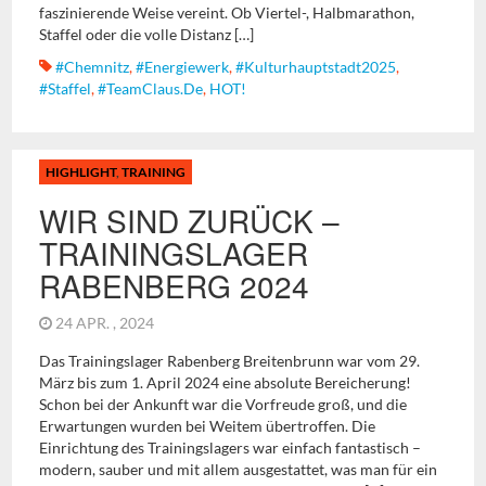
faszinierende Weise vereint. Ob Viertel-, Halbmarathon,
Staffel oder die volle Distanz […]
#chemnitz
,
#energiewerk
,
#kulturhauptstadt2025
,
#staffel
,
#TeamClaus.de
,
HOT!
HIGHLIGHT
,
TRAINING
WIR SIND ZURÜCK –
TRAININGSLAGER
RABENBERG 2024
24 APR. , 2024
Das Trainingslager Rabenberg Breitenbrunn war vom 29.
März bis zum 1. April 2024 eine absolute Bereicherung!
Schon bei der Ankunft war die Vorfreude groß, und die
Erwartungen wurden bei Weitem übertroffen. Die
Einrichtung des Trainingslagers war einfach fantastisch –
modern, sauber und mit allem ausgestattet, was man für ein