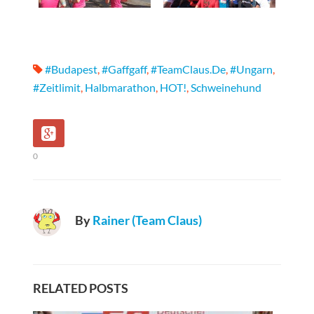
#Budapest
,
#gaffgaff
,
#TeamClaus.de
,
#Ungarn
,
#Zeitlimit
,
Halbmarathon
,
HOT!
,
Schweinehund
0
By
Rainer (Team Claus)
RELATED POSTS