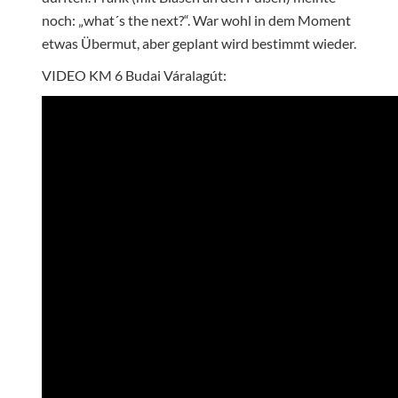
noch: „what´s the next?“. War wohl in dem Moment
etwas Übermut, aber geplant wird bestimmt wieder.
VIDEO KM 6 Budai Váralagút: