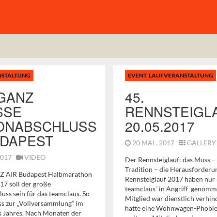
NSTALTUNG
EVENT
,
LAUFVERANSTALTUNG
GANZ
45.
E S
RENNSTEIGL
NABSCHLUSS I
20.05.2017
DAPEST
20 MAI , 2017
GALLERY
 2017
VIDEO
Der Rennsteiglauf: das Muss – 
Tradition – die Herausforder
ZZ AIR Budapest Halbmarathon
Rennsteiglauf 2017 haben nur 
17 soll der große
teamclaus´ in Angriff genomm
uss sein für das teamclaus. So
Mitglied war dienstlich verhind
ss zur „Vollversammlung“ im
hatte eine Wohnwagen-Phobie
s Jahres. Nach Monaten der