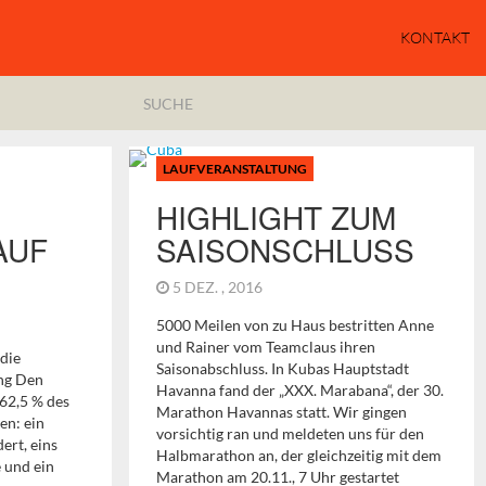
KONTAKT
LAUFVERANSTALTUNG
HIGHLIGHT ZUM
AUF
SAISONSCHLUSS
5 DEZ. , 2016
5000 Meilen von zu Haus bestritten Anne
und Rainer vom Teamclaus ihren
die
Saisonabschluss. In Kubas Hauptstadt
ung Den
Havanna fand der „XXX. Marabana“, der 30.
62,5 % des
Marathon Havannas statt. Wir gingen
en: ein
vorsichtig ran und meldeten uns für den
ert, eins
Halbmarathon an, der gleichzeitig mit dem
 und ein
Marathon am 20.11., 7 Uhr gestartet