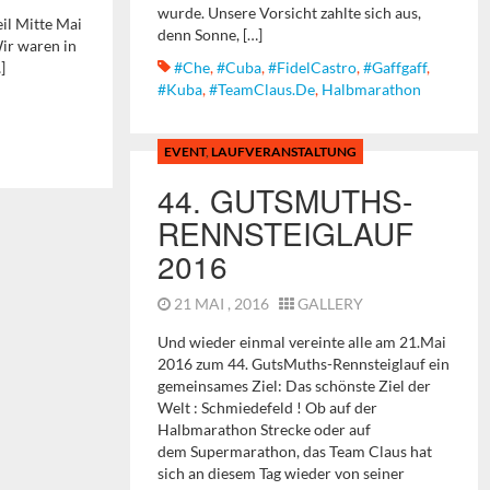
wurde. Unsere Vorsicht zahlte sich aus,
il Mitte Mai
denn Sonne, […]
Wir waren in
]
#Che
,
#Cuba
,
#FidelCastro
,
#gaffgaff
,
#Kuba
,
#TeamClaus.de
,
Halbmarathon
EVENT
,
LAUFVERANSTALTUNG
44. GUTSMUTHS-
RENNSTEIGLAUF
2016
21 MAI , 2016
GALLERY
Und wieder einmal vereinte alle am 21.Mai
2016 zum 44. GutsMuths-Rennsteiglauf ein
gemeinsames Ziel: Das schönste Ziel der
Welt : Schmiedefeld ! Ob auf der
Halbmarathon Strecke oder auf
dem Supermarathon, das Team Claus hat
sich an diesem Tag wieder von seiner