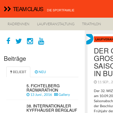
TEAM CLAUS
DIE SPORTFAMILIE
RADRENNEN
LAUFVERANSTALTUNG
TRIATHLON
LAUFVERA
DER 
GROSS
Beiträge
AISO
N BU
BELIEBT
NEU
11 SEP. ,
5. FICHTELBERG
RADMARATHON
Der 32. WI
13 Juni , 2016
Gallery
am 10.09.20
Saisonabschl
38. INTERNATIONALER
der Beschlu
KYFFHÄUSER BERGLAUF
Frühjahr de