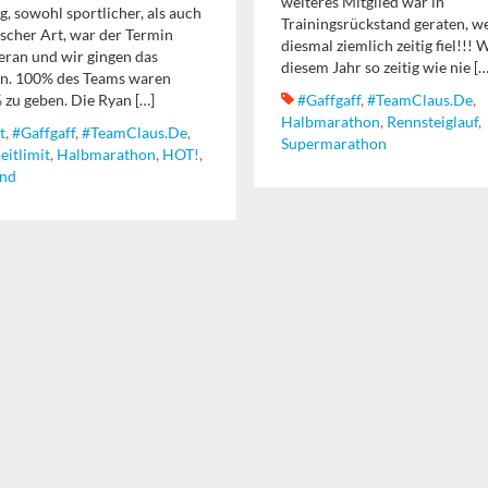
weiteres Mitglied war in
, sowohl sportlicher, als auch
Trainingsrückstand geraten, we
ischer Art, war der Termin
diesmal ziemlich zeitig fiel!!! 
heran und wir gingen das
diesem Jahr so zeitig wie nie […
n. 100% des Teams waren
 zu geben. Die Ryan […]
#gaffgaff
,
#TeamClaus.de
,
Halbmarathon
,
Rennsteiglauf
,
t
,
#gaffgaff
,
#TeamClaus.de
,
Supermarathon
eitlimit
,
Halbmarathon
,
HOT!
,
nd