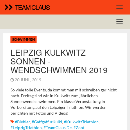
TEAM CLAUS
SCHWIMMEN
LEIPZIG KULKWITZ
SONNEN -
WENDSCHWIMMEN 2019
20 JUNI , 2019
So viele tolle Events, da kommt man mit schreiben gar nicht
nach. Freitag sind wir in Kulkwitz zum jährlichen
Sonnenwendschwimmen. Ein klasse Veranstaltung in
Vorbereitung auf den Leipziger Triathlon. Wir werden
berichten mit Fotos und Videos!
#biehler
,
#gaffgaff
,
#Kulki
,
#KulkwitzTriathlon
,
#LeipzigTriathlon
,
#TeamClaus.de
,
#zoot