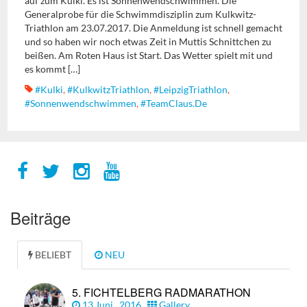
auf zum Kulki. Es ist Sonnenwendschwimmen. Die
Generalprobe für die Schwimmdisziplin zum Kulkwitz-
Triathlon am 23.07.2017. Die Anmeldung ist schnell gemacht
und so haben wir noch etwas Zeit in Muttis Schnittchen zu
beißen. Am Roten Haus ist Start. Das Wetter spielt mit und
es kommt […]
#Kulki
,
#KulkwitzTriathlon
,
#LeipzigTriathlon
,
#Sonnenwendschwimmen
,
#TeamClaus.de
Beiträge
BELIEBT
NEU
5. FICHTELBERG RADMARATHON
13 Juni , 2016
Gallery