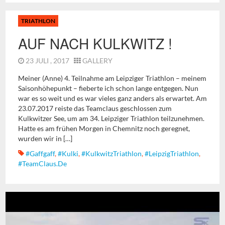
TRIATHLON
AUF NACH KULKWITZ !
23 JULI , 2017
GALLERY
Meiner (Anne) 4. Teilnahme am Leipziger Triathlon – meinem
Saisonhöhepunkt – fieberte ich schon lange entgegen. Nun
war es so weit und es war vieles ganz anders als erwartet. Am
23.07.2017 reiste das Teamclaus geschlossen zum
Kulkwitzer See, um am 34. Leipziger Triathlon teilzunehmen.
Hatte es am frühen Morgen in Chemnitz noch geregnet,
wurden wir in […]
#gaffgaff
,
#Kulki
,
#KulkwitzTriathlon
,
#LeipzigTriathlon
,
#TeamClaus.de