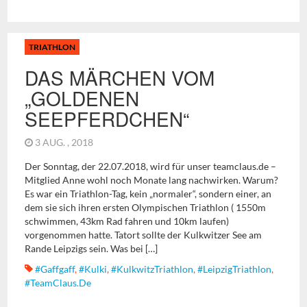
TRIATHLON
DAS MÄRCHEN VOM
„GOLDENEN
SEEPFERDCHEN“
3 AUG. , 2018
Der Sonntag, der 22.07.2018, wird für unser teamclaus.de –
Mitglied Anne wohl noch Monate lang nachwirken. Warum?
Es war ein Triathlon-Tag, kein „normaler“, sondern einer, an
dem sie sich ihren ersten Olympischen Triathlon ( 1550m
schwimmen, 43km Rad fahren und 10km laufen)
vorgenommen hatte. Tatort sollte der Kulkwitzer See am
Rande Leipzigs sein. Was bei […]
#gaffgaff
,
#Kulki
,
#KulkwitzTriathlon
,
#LeipzigTriathlon
,
#TeamClaus.de