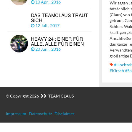
10 Apr. , 2016
Wir sagen J
tatsächlich 
DAS TEAMCLAUS TRAUT
(Claus) von
SICH!
getraut. Gan
12 Juli , 2017
Schloss Wal
kräftigen „Sp
HEAVY 24 : EINER FÜR
Anschließen
ALLE, ALLE FÜR EINEN
das ganze T
20 Juni , 2016
Verwandten 
großartige E
#Hochzei
#kirsch #sp
© Copyright 2026
TEAM CLAUS
Impressum
Datenschutz
Disclaimer