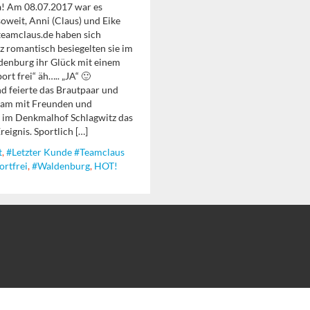
a! Am 08.07.2017 war es
soweit, Anni (Claus) und Eike
 teamclaus.de haben sich
z romantisch besiegelten sie im
denburg ihr Glück mit einem
ort frei“ äh….. „JA“ 🙂
d feierte das Brautpaar und
eam mit Freunden und
im Denkmalhof Schlagwitz das
reignis. Sportlich […]
t
,
#letzter Kunde #teamclaus
ortfrei
,
#Waldenburg
,
HOT!