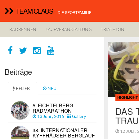
TEAM CLAUS
DIE SPORTFAMILIE
RADRENNEN
LAUFVERANSTALTUNG
TRIATHLON
Beiträge
BELIEBT
NEU
HIGHLIGHT
5. FICHTELBERG
DAS 
RADMARATHON
13 Juni , 2016
Gallery
TRAU
38. INTERNATIONALER
12 JULI ,
KYFFHÄUSER BERGLAUF