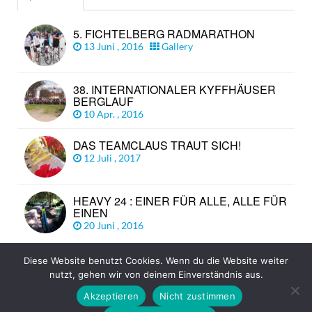
5. FICHTELBERG RADMARATHON
13 Juni , 2016
Gallery
38. INTERNATIONALER KYFFHÄUSER
BERGLAUF
10 Apr. , 2016
DAS TEAMCLAUS TRAUT SICH!
12 Juli , 2017
HEAVY 24 : EINER FÜR ALLE, ALLE FÜR
EINEN
20 Juni , 2016
Diese Website benutzt Cookies. Wenn du die Website weiter
© Copyright 2026
TEAM CLAUS
TOP
nutzt, gehen wir von deinem Einverständnis aus.
Akzeptieren
Nicht zustimmen