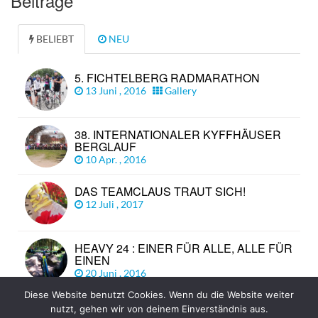
Beiträge
BELIEBT
NEU
5. FICHTELBERG RADMARATHON
13 Juni , 2016
Gallery
38. INTERNATIONALER KYFFHÄUSER
BERGLAUF
10 Apr. , 2016
DAS TEAMCLAUS TRAUT SICH!
12 Juli , 2017
HEAVY 24 : EINER FÜR ALLE, ALLE FÜR
EINEN
20 Juni , 2016
Diese Website benutzt Cookies. Wenn du die Website weiter
nutzt, gehen wir von deinem Einverständnis aus.