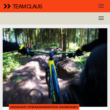
TEAM CLAUS
HIGHLIGHT
,
MTB RADMARATHON
,
RADRENNEN