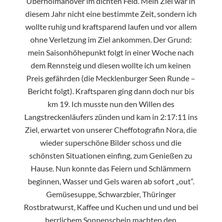
Überholmanöver im dichten Feld. Mein Ziel war in
diesem Jahr nicht eine bestimmte Zeit, sondern ich
wollte ruhig und kraftsparend laufen und vor allem
ohne Verletzung im Ziel ankommen. Der Grund:
mein Saisonhöhepunkt folgt in einer Woche nach
dem Rennsteig und diesen wollte ich um keinen
Preis gefährden (die Mecklenburger Seen Runde –
Bericht folgt). Kraftsparen ging dann doch nur bis
km 19. Ich musste nun den Willen des
Langstreckenläufers zünden und kam in 2:17:11 ins
Ziel, erwartet von unserer Cheffotografin Nora, die
wieder superschöne Bilder schoss und die
schönsten Situationen einfing, zum Genießen zu
Hause. Nun konnte das Feiern und Schlämmern
beginnen, Wasser und Gels waren ab sofort „out“.
Gemüsesuppe, Schwarzbier, Thüringer
Rostbratwurst, Kaffee und Kuchen und und und bei
herrlichem Sonnenschein machten den