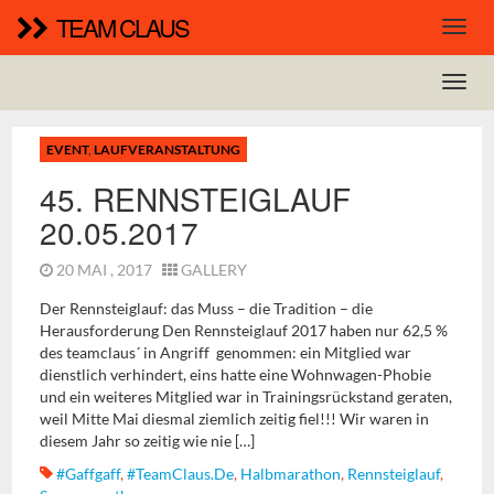
TEAM CLAUS
EVENT
,
LAUFVERANSTALTUNG
45. RENNSTEIGLAUF
20.05.2017
20 MAI , 2017
GALLERY
Der Rennsteiglauf: das Muss – die Tradition – die
Herausforderung Den Rennsteiglauf 2017 haben nur 62,5 %
des teamclaus´ in Angriff genommen: ein Mitglied war
dienstlich verhindert, eins hatte eine Wohnwagen-Phobie
und ein weiteres Mitglied war in Trainingsrückstand geraten,
weil Mitte Mai diesmal ziemlich zeitig fiel!!! Wir waren in
diesem Jahr so zeitig wie nie […]
#gaffgaff
,
#TeamClaus.de
,
Halbmarathon
,
Rennsteiglauf
,