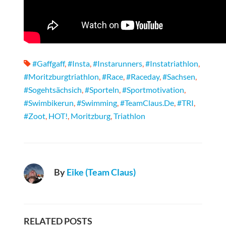
#gaffgaff
,
#insta
,
#instarunners
,
#instatriathlon
,
#moritzburgtriathlon
,
#race
,
#raceday
,
#sachsen
,
#sogehtsächsich
,
#sporteln
,
#sportmotivation
,
#swimbikerun
,
#swimming
,
#TeamClaus.de
,
#TRI
,
#zoot
,
HOT!
,
Moritzburg
,
Triathlon
By
Eike (Team Claus)
RELATED POSTS