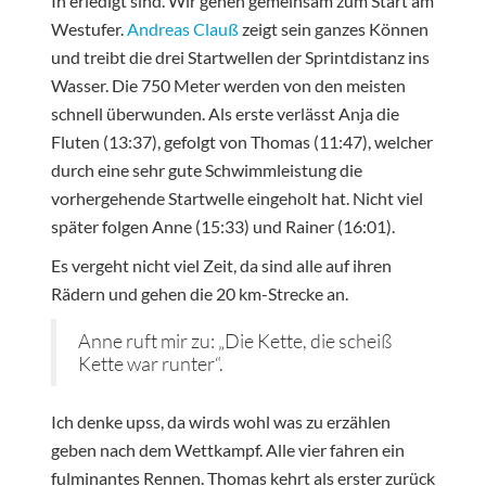
In erledigt sind. Wir gehen gemeinsam zum Start am
Westufer.
Andreas Clauß
zeigt sein ganzes Können
und treibt die drei Startwellen der Sprintdistanz ins
Wasser. Die 750 Meter werden von den meisten
schnell überwunden. Als erste verlässt Anja die
Fluten (13:37), gefolgt von Thomas (11:47), welcher
durch eine sehr gute Schwimmleistung die
vorhergehende Startwelle eingeholt hat. Nicht viel
später folgen Anne (15:33) und Rainer (16:01).
Es vergeht nicht viel Zeit, da sind alle auf ihren
Rädern und gehen die 20 km-Strecke an.
Anne ruft mir zu: „Die Kette, die scheiß
Kette war runter“.
Ich denke upss, da wirds wohl was zu erzählen
geben nach dem Wettkampf. Alle vier fahren ein
fulminantes Rennen. Thomas kehrt als erster zurück