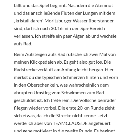
fällt und das Spiel beginnt. Nachdem die Atemnot
und das anschließende Fluten der Lungen mit dem
„kristallklaren“ Moritzburger Wasser überstanden
sind, darf ich nach 30:16 min den Spa-Bereich
verlassen. Ich streife ein paar Algen ab und wechsle
aufs Rad.
Beim Aufsteigen aufs Rad rutsche ich zwei Mal von
meinen Klickpedalen ab. Es geht also gut los. Die
Radstrecke verläuft am Anfang leicht bergan. Hier
merkst du die typischen Schmerzen hinten und vorn
in den Oberschenkeln, was wahrscheinlich dem
abrupten Umstieg vom Schwimmen zum Rad
geschuldet ist. Ich trete rein. Die Vollscheibenräder
fliegen wieder vorbei. Die erste 20 km Runde zieht
sich etwas, da ich die Strecke nicht kenne. Jetzt
werde ich aber von TEAMCLAUS.DE angefeuert
und gehe motiviert in die zweite Runde. Es beginnt