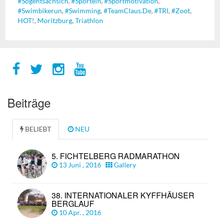
#sogehtsächsich
,
#sporteln
,
#sportmotivation
,
#swimbikerun
,
#swimming
,
#TeamClaus.de
,
#TRI
,
#zoot
,
HOT!
,
Moritzburg
,
Triathlon
Beiträge
BELIEBT
NEU
5. FICHTELBERG RADMARATHON
13 Juni , 2016
Gallery
38. INTERNATIONALER KYFFHÄUSER
BERGLAUF
10 Apr. , 2016