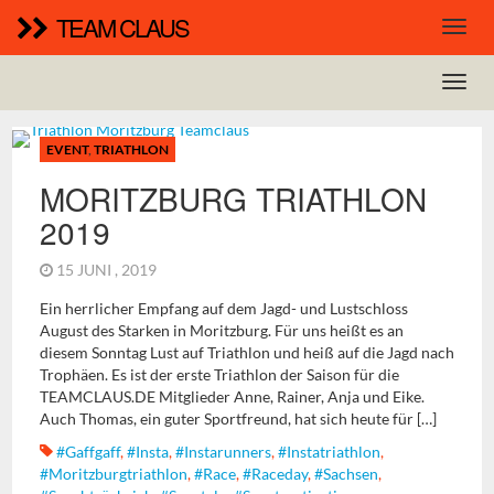
TEAM CLAUS
EVENT
,
TRIATHLON
MORITZBURG TRIATHLON
2019
15 JUNI , 2019
Ein herrlicher Empfang auf dem Jagd- und Lustschloss
August des Starken in Moritzburg. Für uns heißt es an
diesem Sonntag Lust auf Triathlon und heiß auf die Jagd nach
Trophäen. Es ist der erste Triathlon der Saison für die
TEAMCLAUS.DE Mitglieder Anne, Rainer, Anja und Eike.
Auch Thomas, ein guter Sportfreund, hat sich heute für […]
#gaffgaff
,
#insta
,
#instarunners
,
#instatriathlon
,
#moritzburgtriathlon
,
#race
,
#raceday
,
#sachsen
,