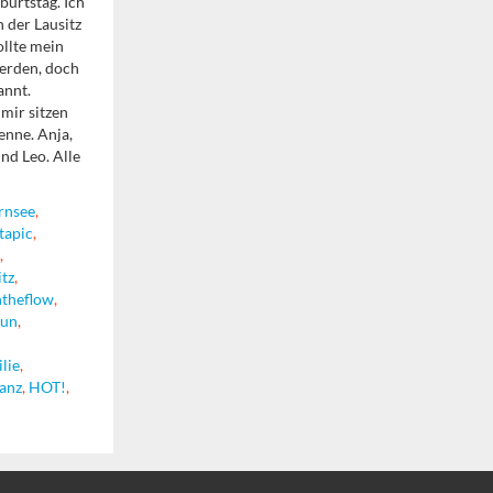
burtstag. Ich
n der Lausitz
ollte mein
werden, doch
annt.
mir sitzen
kenne. Anja,
nd Leo. Alle
rnsee
,
tapic
,
,
itz
,
theflow
,
run
,
lie
,
anz
,
HOT!
,