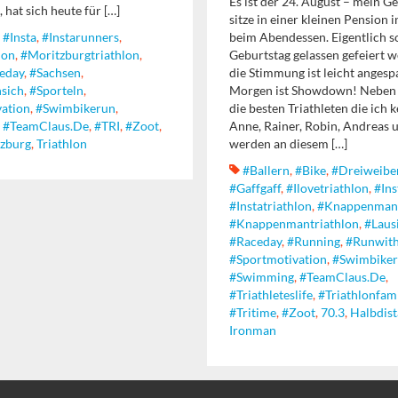
Es ist der 24. August – mein Ge
 hat sich heute für […]
sitze in einer kleinen Pension i
,
#insta
,
#instarunners
,
beim Abendessen. Eigentlich s
lon
,
#moritzburgtriathlon
,
Geburtstag gelassen gefeiert 
eday
,
#sachsen
,
die Stimmung ist leicht angesp
sich
,
#sporteln
,
Morgen ist Showdown! Neben 
ation
,
#swimbikerun
,
die besten Triathleten die ich 
,
#TeamClaus.de
,
#TRI
,
#zoot
,
Anne, Rainer, Robin, Andreas u
zburg
,
Triathlon
werden an diesem […]
#ballern
,
#bike
,
#dreiweibe
#gaffgaff
,
#ilovetriathlon
,
#ins
#instatriathlon
,
#Knappenman
#knappenmantriathlon
,
#Laus
#raceday
,
#running
,
#runwith
#sportmotivation
,
#swimbike
#swimming
,
#TeamClaus.de
,
#triathleteslife
,
#triathlonfami
#tritime
,
#zoot
,
70.3
,
Halbdist
Ironman