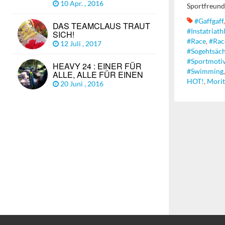
10 Apr. , 2016
Sportfreund,
#gaffgaff
DAS TEAMCLAUS TRAUT
#instatriath
SICH!
#race
,
#rac
12 Juli , 2017
#sogehtsäch
#sportmotiv
HEAVY 24 : EINER FÜR
#swimming
ALLE, ALLE FÜR EINEN
HOT!
,
Morit
20 Juni , 2016