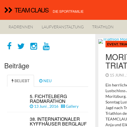
TEAM CLAUS
DIE SPORTFAMILIE
RADRENNEN
LAUFVERANSTALTUNG
TRIATHLON
EVENT
,
TRI
MORI
TRIA
Beiträge
15 JUNI 
BELIEBT
NEU
Ein herrlic
Lustschloss 
5. FICHTELBERG
Moritzburg.
RADMARATHON
Sonntag Lust
13 Juni , 2016
Gallery
Jagd nach Tr
Triathlon de
38. INTERNATIONALER
TEAMCLAUS.
KYFFHÄUSER BERGLAUF
Anja und Ei