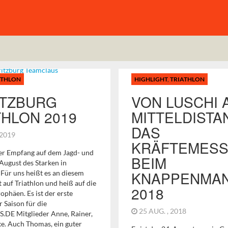
ATHLON
HIGHLIGHT
,
TRIATHLON
TZBURG
VON LUSCHI 
THLON 2019
MITTELDISTA
DAS
, 2019
KRÄFTEMES
her Empfang auf dem Jagd- und
BEIM
August des Starken in
KNAPPENMA
 Für uns heißt es an diesem
 auf Triathlon und heiß auf die
2018
ophäen. Es ist der erste
r Saison für die
25 AUG. , 2018
DE Mitglieder Anne, Rainer,
ke. Auch Thomas, ein guter