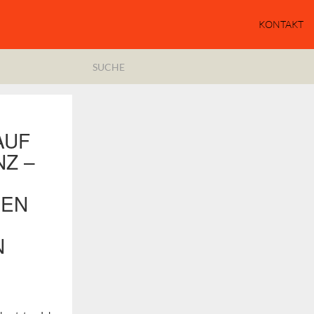
KONTAKT
AUF
NZ –
SEN
N