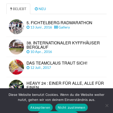
BELIEBT
NEU
5. FICHTELBERG RADMARATHON
13 Juni , 2016
Gallery
38. INTERNATIONALER KYFFHÄUSER
BERGLAUF
10 Apr. , 2016
DAS TEAMCLAUS TRAUT SICH!
12 Juli , 2017
HEAVY 24 : EINER FÜR ALLE, ALLE FÜR
EINEN
20 Juni , 2016
Diese Website benutzt Cookies. Wenn du die Website weiter
nutzt, gehen wir von deinem Einverständnis aus.
Akzeptieren
Nicht zustimmen
© Copyright 2026
TEAM CLAUS
TOP