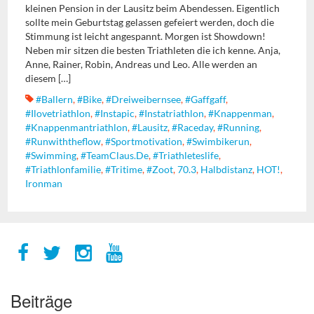
kleinen Pension in der Lausitz beim Abendessen. Eigentlich
sollte mein Geburtstag gelassen gefeiert werden, doch die
Stimmung ist leicht angespannt. Morgen ist Showdown!
Neben mir sitzen die besten Triathleten die ich kenne. Anja,
Anne, Rainer, Robin, Andreas und Leo. Alle werden an
diesem […]
#ballern
,
#bike
,
#dreiweibernsee
,
#gaffgaff
,
#ilovetriathlon
,
#instapic
,
#instatriathlon
,
#Knappenman
,
#knappenmantriathlon
,
#Lausitz
,
#raceday
,
#running
,
#runwiththeflow
,
#sportmotivation
,
#swimbikerun
,
#swimming
,
#TeamClaus.de
,
#triathleteslife
,
#triathlonfamilie
,
#tritime
,
#zoot
,
70.3
,
Halbdistanz
,
HOT!
,
Ironman
Beiträge